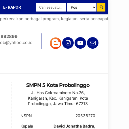
E- RAPOR
kenalkan berbagai program, kegiatan, serta pencapaian yang telah 
5892899
ob@yahoo.co.id
SMPN 5 Kota Probolinggo
Jl. Hos Cokroaminoto No.26,
Kanigaran, Kec. Kanigaran, Kota
Probolinggo, Jawa Timur 67213
NSPN
20536270
Kepala
David Jonatha Badra,