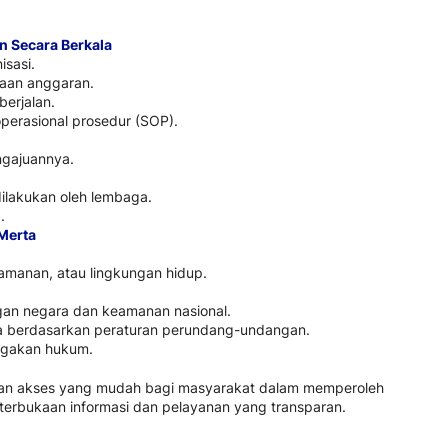
n Secara Berkala
isasi.
naan anggaran.
berjalan.
operasional prosedur (SOP).
ngajuannya.
ilakukan oleh lembaga.
.
Merta
.
manan, atau lingkungan hidup.
an negara dan keamanan nasional.
asia berdasarkan peraturan perundang-undangan.
egakan hukum.
rikan akses yang mudah bagi masyarakat dalam memperoleh
eterbukaan informasi dan pelayanan yang transparan.