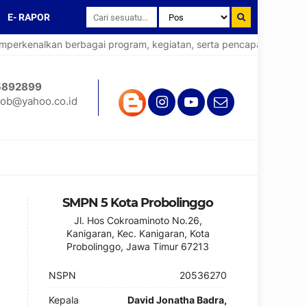
E- RAPOR
rkenalkan berbagai program, kegiatan, serta pencapaian yang tela
5892899
ob@yahoo.co.id
SMPN 5 Kota Probolinggo
Jl. Hos Cokroaminoto No.26,
Kanigaran, Kec. Kanigaran, Kota
Probolinggo, Jawa Timur 67213
NSPN
20536270
Kepala
David Jonatha Badra,