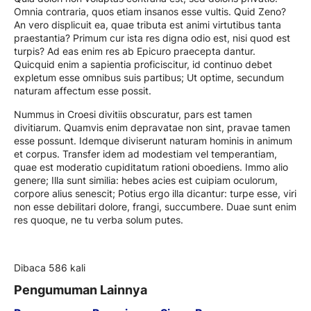
Omnia contraria, quos etiam insanos esse vultis. Quid Zeno?
An vero displicuit ea, quae tributa est animi virtutibus tanta
praestantia? Primum cur ista res digna odio est, nisi quod est
turpis? Ad eas enim res ab Epicuro praecepta dantur.
Quicquid enim a sapientia proficiscitur, id continuo debet
expletum esse omnibus suis partibus; Ut optime, secundum
naturam affectum esse possit.
Nummus in Croesi divitiis obscuratur, pars est tamen
divitiarum. Quamvis enim depravatae non sint, pravae tamen
esse possunt. Idemque diviserunt naturam hominis in animum
et corpus. Transfer idem ad modestiam vel temperantiam,
quae est moderatio cupiditatum rationi oboediens. Immo alio
genere; Illa sunt similia: hebes acies est cuipiam oculorum,
corpore alius senescit; Potius ergo illa dicantur: turpe esse, viri
non esse debilitari dolore, frangi, succumbere. Duae sunt enim
res quoque, ne tu verba solum putes.
Dibaca 586 kali
Pengumuman Lainnya