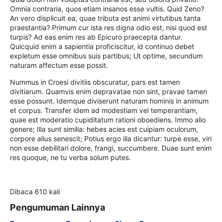
Omnia contraria, quos etiam insanos esse vultis. Quid Zeno?
An vero displicuit ea, quae tributa est animi virtutibus tanta
praestantia? Primum cur ista res digna odio est, nisi quod est
turpis? Ad eas enim res ab Epicuro praecepta dantur.
Quicquid enim a sapientia proficiscitur, id continuo debet
expletum esse omnibus suis partibus; Ut optime, secundum
naturam affectum esse possit.
Nummus in Croesi divitiis obscuratur, pars est tamen
divitiarum. Quamvis enim depravatae non sint, pravae tamen
esse possunt. Idemque diviserunt naturam hominis in animum
et corpus. Transfer idem ad modestiam vel temperantiam,
quae est moderatio cupiditatum rationi oboediens. Immo alio
genere; Illa sunt similia: hebes acies est cuipiam oculorum,
corpore alius senescit; Potius ergo illa dicantur: turpe esse, viri
non esse debilitari dolore, frangi, succumbere. Duae sunt enim
res quoque, ne tu verba solum putes.
Dibaca 610 kali
Pengumuman Lainnya