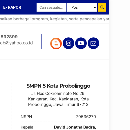
E- RAPOR
an berbagai program, kegiatan, serta pencapaian yang telah diraih
5892899
ob@yahoo.co.id
SMPN 5 Kota Probolinggo
Jl. Hos Cokroaminoto No.26,
Kanigaran, Kec. Kanigaran, Kota
Probolinggo, Jawa Timur 67213
NSPN
20536270
Kepala
David Jonatha Badra,