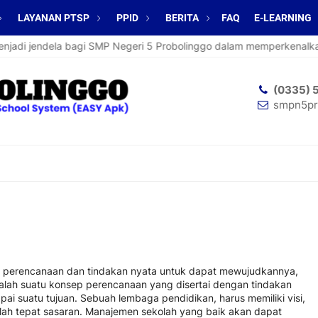
LAYANAN PTSP
PPID
BERITA
FAQ
E-LEARNING
adi jendela bagi SMP Negeri 5 Probolinggo dalam memperkenalkan be
(0335) 
smpn5pr
tu perencanaan dan tindakan nyata untuk dapat mewujudkannya,
dalah suatu konsep perencanaan yang disertai dengan tindakan
ai suatu tujuan
.
Sebuah lembaga pendidikan, harus memiliki visi,
kolah tepat sasaran. Manajemen sekolah yang baik akan dapat