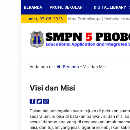
BERANDA
PROFIL SEKOLAH
DIGITAL LIBRARY
atang di Website SMP Negeri 5 Kota Probolinggo | Website ini menj
Jumat, 07-08-2026
Anda ada di :
Beranda
-
Visi dan Misi
Visi dan Misi
Dalam hal pencapaian suatu tujuan di perlukan sua
secara umum bisa di katakan bahwa
v
isi dan
m
isi a
sesuai dengan apa yang di rencanakan untuk mencap
misi, dan tujuan yang jelas, agar arah kebijakan se