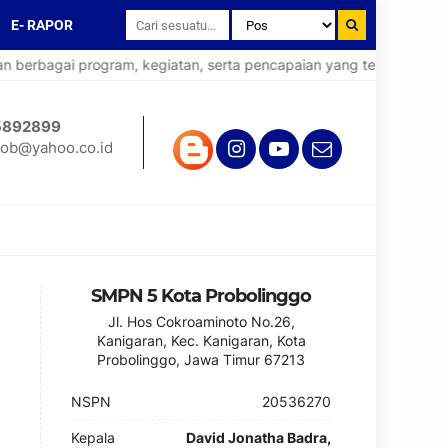
E- RAPOR
rbagai program, kegiatan, serta pencapaian yang telah diraih oleh
5892899
ob@yahoo.co.id
SMPN 5 Kota Probolinggo
Jl. Hos Cokroaminoto No.26,
Kanigaran, Kec. Kanigaran, Kota
Probolinggo, Jawa Timur 67213
NSPN
20536270
Kepala
David Jonatha Badra,