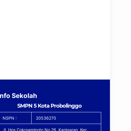
Info Sekolah
SMPN 5 Kota Probolinggo
NSPN :
20536270
Jl. Hos Cokroaminoto No.26, Kanigaran, Kec.