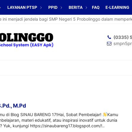
LAYANAN PTSP
PPID
BERITA
FAQ
E-LEARNING
i menjadi jendela bagi SMP Negeri 5 Probolinggo dalam memperkenal
(0335) 
smpn5pr
S.Pd., M.Pd
lmu di Blog SINAU BARENG 17!Hai, Sobat Pembelajar!
Kamu
belajaran, materi edukatif, atau inspirasi inovatif untuk dunia
? Yuk, kunjungi https://sinaubareng17.blogspot.com/!..