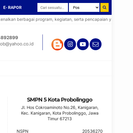
E- RAPOR
kan berbagai program, kegiatan, serta pencapaian yang telah dirai
5892899
ob@yahoo.co.id
SMPN 5 Kota Probolinggo
Jl. Hos Cokroaminoto No.26, Kanigaran,
Kec. Kanigaran, Kota Probolinggo, Jawa
Timur 67213
NSPN
20536270