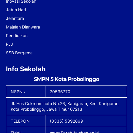
Inovasi Sekolah
Jatuh Hati
Jelantara
Majalah Dianwara
Pendidikan
PJJ
SSB Bergema
Info Sekolah
SMPN 5 Kota Probolinggo
NSPN :
20536270
Jl. Hos Cokroaminoto No.26, Kanigaran, Kec. Kanigaran,
Kota Probolinggo, Jawa Timur 67213
TELEPON
(0335) 5892899
EMAIL
smpn5prob@yahoo.co.id