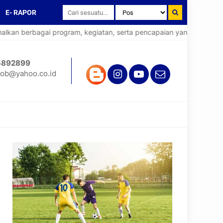
E- RAPOR
n berbagai program, kegiatan, serta pencapaian yang telah diraih
5892899
ob@yahoo.co.id