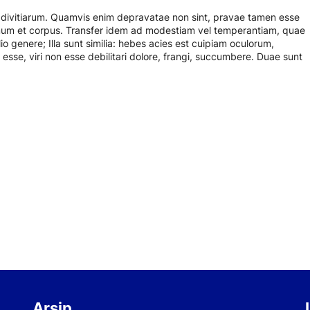
n divitiarum. Quamvis enim depravatae non sint, pravae tamen esse
mum et corpus. Transfer idem ad modestiam vel temperantiam, quae
o genere; Illa sunt similia: hebes acies est cuipiam oculorum,
e esse, viri non esse debilitari dolore, frangi, succumbere. Duae sunt
Arsip