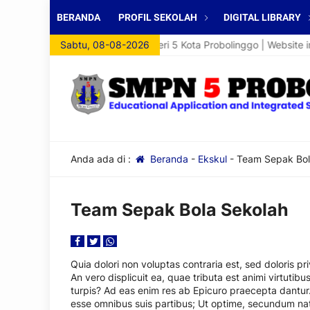
BERANDA
PROFIL SEKOLAH
DIGITAL LIBRARY
at Datang di Website SMP Negeri 5 Kota Probolinggo | Website ini 
Sabtu, 08-08-2026
Anda ada di :
Beranda
-
Ekskul
-
Team Sepak Bol
Team Sepak Bola Sekolah
Quia dolori non voluptas contraria est, sed doloris p
An vero displicuit ea, quae tributa est animi virtutib
turpis? Ad eas enim res ab Epicuro praecepta dantur.
esse omnibus suis partibus; Ut optime, secundum na