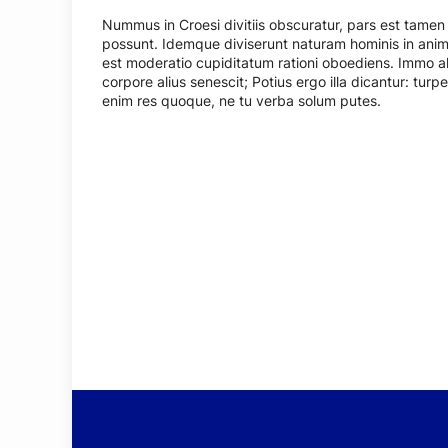
Nummus in Croesi divitiis obscuratur, pars est tame
possunt. Idemque diviserunt naturam hominis in ani
est moderatio cupiditatum rationi oboediens. Immo ali
corpore alius senescit; Potius ergo illa dicantur: turp
enim res quoque, ne tu verba solum putes.