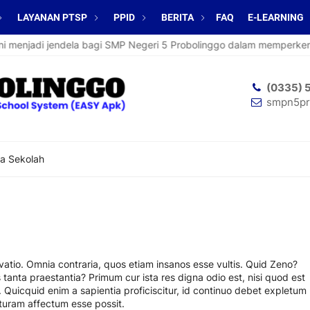
LAYANAN PTSP
PPID
BERITA
FAQ
E-LEARNING
menjadi jendela bagi SMP Negeri 5 Probolinggo dalam memperkenalka
(0335) 
smpn5pr
a Sekolah
rivatio. Omnia contraria, quos etiam insanos esse vultis. Quid Zeno?
us tanta praestantia? Primum cur ista res digna odio est, nisi quod est
 Quicquid enim a sapientia proficiscitur, id continuo debet expletum
turam affectum esse possit.