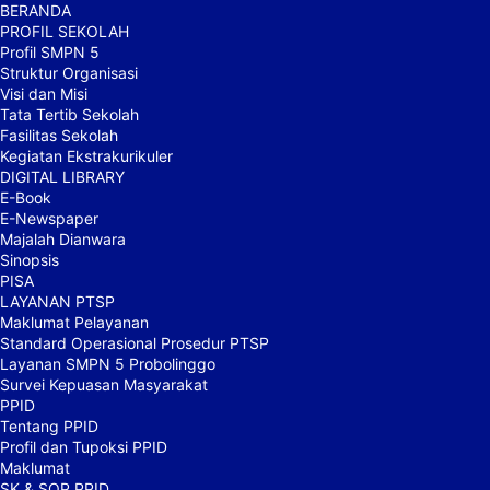
BERANDA
PROFIL SEKOLAH
Profil SMPN 5
Struktur Organisasi
Visi dan Misi
Tata Tertib Sekolah
Fasilitas Sekolah
Kegiatan Ekstrakurikuler
DIGITAL LIBRARY
E-Book
E-Newspaper
Majalah Dianwara
Sinopsis
PISA
LAYANAN PTSP
Maklumat Pelayanan
Standard Operasional Prosedur PTSP
Layanan SMPN 5 Probolinggo
Survei Kepuasan Masyarakat
PPID
Tentang PPID
Profil dan Tupoksi PPID
Maklumat
SK & SOP PPID